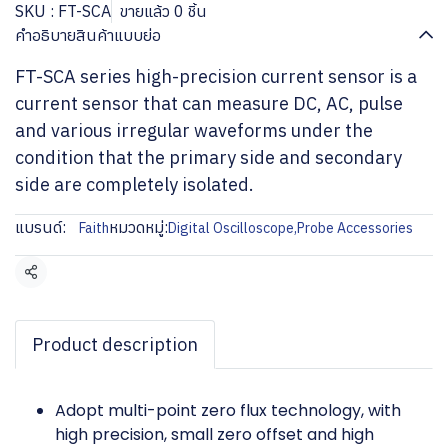
SKU : FT-SCA
ขายแล้ว 0 ชิ้น
คำอธิบายสินค้าแบบย่อ
FT-SCA series high-precision current sensor is a
current sensor that can measure DC, AC, pulse
and various irregular waveforms under the
condition that the primary side and secondary
side are completely isolated.
แบรนด์:
หมวดหมู่:
Faith
Digital Oscilloscope
,
Probe Accessories
แชร์
Product description
Adopt multi-point zero flux technology, with
high precision, small zero offset and high