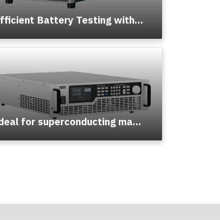
Efficient Battery Testing with FaithTech FTP1000 and FT6300 series
Ideal for superconducting magnet testing-FaithTech FTG ultra-high current programmable DC power supply