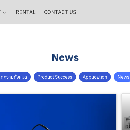
T
RENTAL
CONTACT US
News
ทความทั้งหมด
Product Success
Application
News